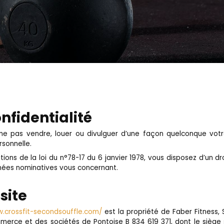
nfidentialité
ne pas vendre, louer ou divulguer d’une façon quelconque vot
rsonnelle.
ns de la loi du n°78-17 du 6 janvier 1978, vous disposez d’un dro
nnées nominatives vous concernant.
site
w.crossfit-secondsouffle.com/
est la propriété de Faber Fitness,
mmerce et des sociétés de Pontoise B 834 619 371, dont le siège s