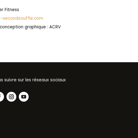
r Fitness
t-secondsouffle.com
conception graphique : ACRV
s suivre sur les réseaux sociaux