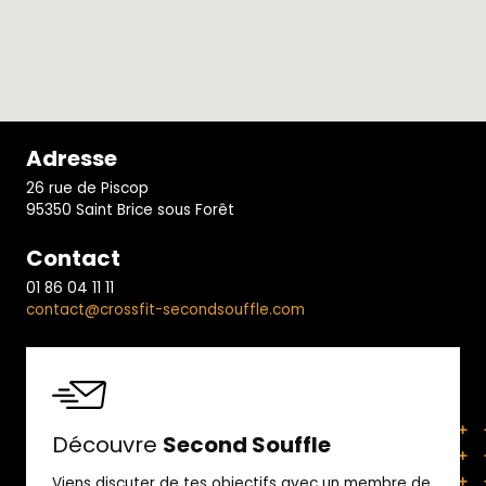
Adresse
26 rue de Piscop
95350 Saint Brice sous Forêt
Contact
01 86 04 11 11
contact@crossfit-secondsouffle.com
Découvre
Second Souffle
Viens discuter de tes objectifs avec un membre de