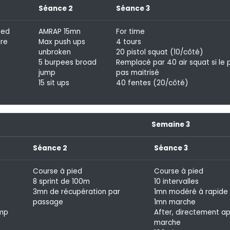
Séance 2
Séance 3
ied
AMRAP 15mn
For time
ure
Max push ups
4 tours
unbroken
20 pistol squat (10/côté)
5 burpees broad
Remplacé par 40 air squat si le p
jump
pas maitrisé
15 sit ups
40 fentes (20/côté)
Semaine 3
Séance 2
Séance 3
Course à pied
Course à pied
8 sprint de 100m
10 intervalles
3mn de récupération par
1mn modéré à rapide
passage
1mn marche
ump
After, directement ap
marche