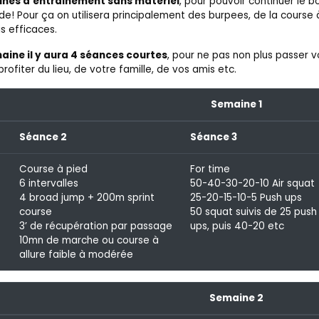
ines d’entrainement sans matériel
, pour pouvoir continuer le 
e! Pour ça on utilisera principalement des burpees, de la cours
s efficaces.
ine il y aura 4 séances courtes
, pour ne pas non plus passer v
rofiter du lieu, de votre famille, de vos amis etc.
Semaine 1
Séance 2
Séance 3
Course à pied
For time
s
6 intervalles
50-40-30-20-10 Air squat
4 broad jump + 200m sprint
25-20-15-10-5 Push ups
course
50 squat suivis de 25 push
3’ de récupération par passage
ups, puis 40-20 etc
10mn de marche ou course à
allure faible à modérée
Semaine 2