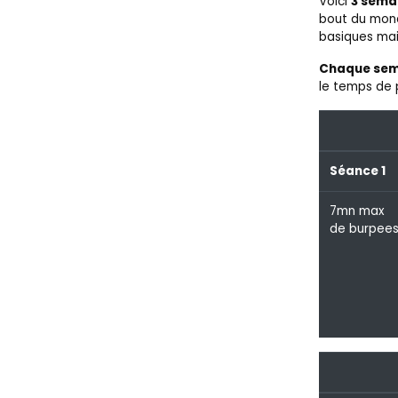
Voici
3 sema
bout du mond
basiques mai
Chaque sema
le temps de p
Séance 1
7mn max
de burpee