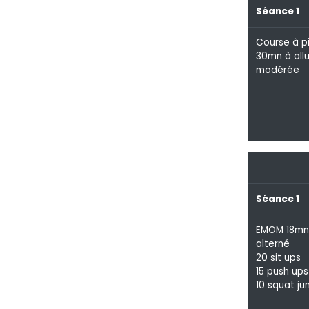
Séance 1
Course à p
30mn à all
modérée
Séance 1
EMOM 18mn
alterné
20 sit ups
15 push ups
10 squat j