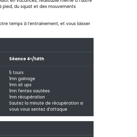
boulot en vacances, réalisable même à l’autre
e à pied, du squat et des mouvements
otre temps à l’entrainement, et vous laisser
Séance 4</tdth
5 tours
1mn gainage
1mn sit ups
1mn fentes sautées
1mn récupération
Sautez la minute de récupération si
vous vous sentez d’attaque