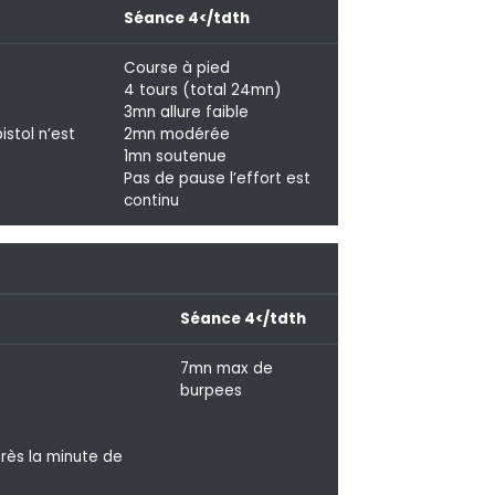
Séance 4</tdth
Course à pied
4 tours (total 24mn)
3mn allure faible
istol n’est
2mn modérée
1mn soutenue
Pas de pause l’effort est
continu
Séance 4</tdth
7mn max de
burpees
rès la minute de