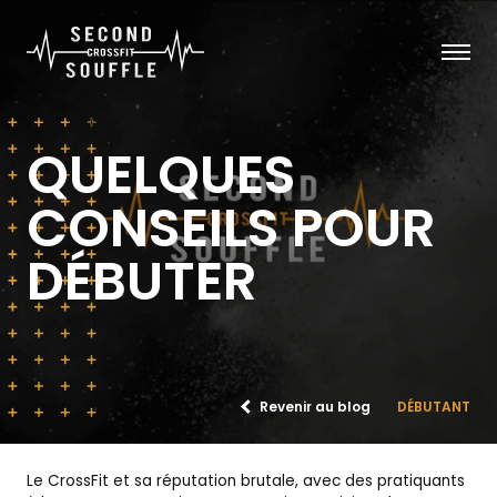
QUELQUES
CONSEILS POUR
DÉBUTER
Revenir au blog
DÉBUTANT
Le CrossFit et sa réputation brutale, avec des pratiquants